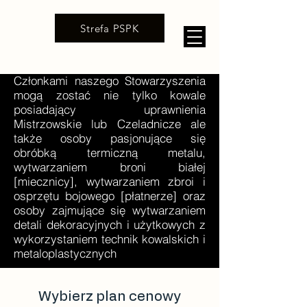
Strefa PSPK
Członkami naszego Stowarzyszenia
mogą zostać nie tylko kowale
posiadający uprawnienia
Mistrzowskie lub Czeladnicze ale
także osoby pasjonujące się
obróbką termiczną metalu,
wytwarzaniem broni białej
[miecznicy], wytwarzaniem zbroi i
osprzętu bojowego [płatnerze] oraz
osoby zajmujące się wytwarzaniem
detali dekoracyjnych i użytkowych z
wykorzystaniem technik kowalskich i
metaloplastycznych
Wybierz plan cenowy