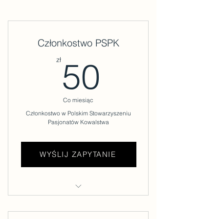
Członkostwo PSPK
50zł
zł
50
Co miesiąc
Członkostwo w Polskim Stowarzyszeniu
Pasjonatów Kowalstwa
WYŚLIJ ZAPYTANIE
Kup teraz
Dostęp do współdzielonej
przestrzeni HAMERNIA