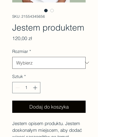
SKU: 21554345656
Jestem produktem
Cena
120,00 zł
Rozmiar
*
Sztuk
*
Dodaj do koszyka
Jestem opisem produktu. Jestem 
doskonałym miejscem, aby dodać 
więcej szczegółów na temat 