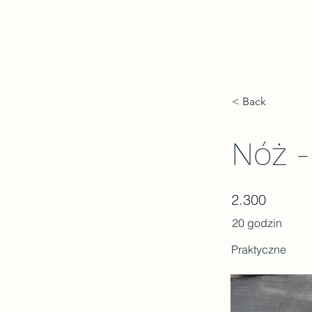
| O Nas |
| Galeria |
| Członkostwo |
I Kursy&Szkolenia
< Back
Nóż -
2.300
20 godzin
Praktyczne