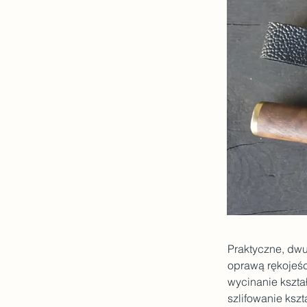
Praktyczne, dwu
oprawą rękojeśc
wycinanie kszta
szlifowanie kszt