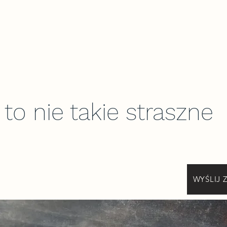
 I
| News |
| Ciekawe Linki |
| Mapa |
| Kontakt |
| 
 to nie takie straszne
WYŚLIJ 