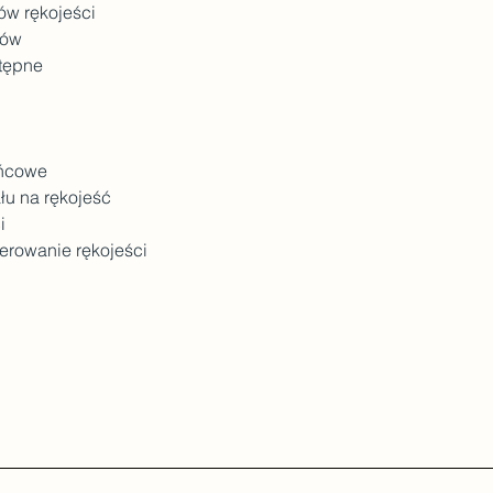
ów rękojeści
zów
tępne
ońcowe
łu na rękojeść
i
lerowanie rękojeści