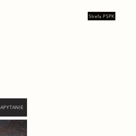
Strefa PSPK
Rezerwacja kowadła |
More
ZAPYTANIE