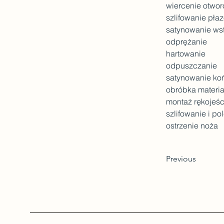
wiercenie otwor
szlifowanie pła
satynowanie ws
odprężanie
hartowanie
odpuszczanie
satynowanie k
obróbka materia
montaż rękojeśc
szlifowanie i po
ostrzenie noża
Previous